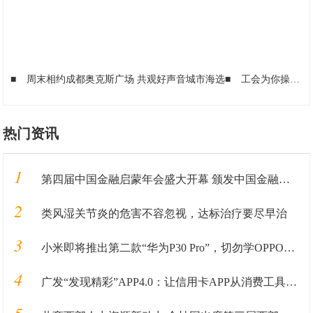
■
周末相约成都奥克斯广场 共观好声音城市海选
■
工会为你操碎了心！你的对象，成都总工会安排了！！！
热门资讯
1
第四届中国金融启蒙年会盛大开幕 颁发中国金融启蒙贡献奖
2
类风湿关节炎的危害不容忽视，达标治疗要尽早治
3
小米即将推出第二款“华为P30 Pro”，切勿学OPPO东施效颦
4
广发“发现精彩”APP4.0：让信用卡APP从消费工具变为生活伙伴