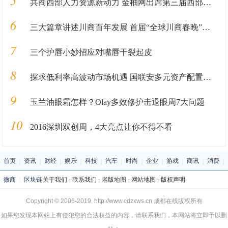
5
共商西部人力资源新动力 金柚网出席第三届西部人力资源服务博览会
6
三大篇章讲述川商百年发展 首届“全球川商春晚”下月启幕
7
三个护唇小妙招应对嘴唇干裂起皮
8
探求低利率高波动市场机遇 国联安多元资产配置论坛成功举办
9
玉兰油眼霜怎样？Olay多效修护击退眼周7大问题
10
2016深圳双创周，4大亮点让你不得不看
首页
|
资讯
|
财经
|
娱乐
|
科技
|
汽车
|
时尚
|
企业
|
游戏
|
商讯
|
消费
|
微商
|
区块链
关于我们
-
联系我们
-
老版地图
-
网站地图
-
版权声明
Copyright © 2006-2019 http://www.cdzxws.cn 成都在线版权所有
如果您发现本网站上有侵犯您的合法权益的内容，请联系我们，本网站将立即予以删