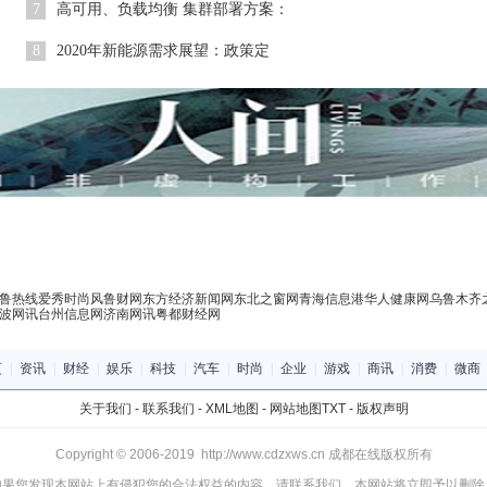
7
高可用、负载均衡 集群部署方案：
8
2020年新能源需求展望：政策定
鲁热线
爱秀时尚风
鲁财网
东方经济新闻网
东北之窗网
青海信息港
华人健康网
乌鲁木齐
波网讯
台州信息网
济南网讯
粤都财经网
页
|
资讯
|
财经
|
娱乐
|
科技
|
汽车
|
时尚
|
企业
|
游戏
|
商讯
|
消费
|
微商
关于我们
-
联系我们
-
XML地图
-
网站地图
TXT
-
版权声明
Copyright © 2006-2019 http://www.cdzxws.cn 成都在线版权所有
如果您发现本网站上有侵犯您的合法权益的内容，请联系我们，本网站将立即予以删除