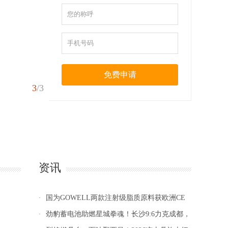
免费申请
3
/
3
资讯
国为GOWELL两款注射级脂质原料获欧洲CE
·
劲豹蓄电池助燃星城拳魂！长沙9:6力克成都，
·