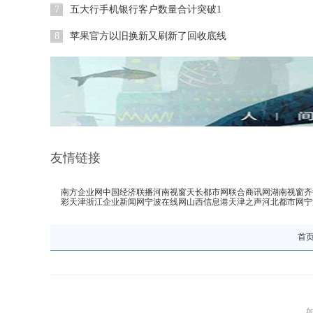
7
五大行手机银行客户数量合计突破1
8
苹果官方以旧换新又刷新了回收底线
友情链接
南方企业网
中国经济联播
河南视窗
天长都市网
联合商讯网
湖南视窗
齐
彩天津
浙江企业新闻网
宁波在线网
山西信息港
天津之声
河北都市网
宁
首