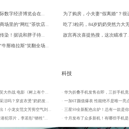
2019中国国际数字经济博览会在河北石家
新店丨三家商场里的“网红”茶饮店，快准备
长胖真的会传染！据说和胖子待久了，你也会
故宫再次喜提热
葛大爷那句"牛掰格拉斯"笑翻全场，"格拉
科技
战 电影《树上有个好地方》爱奇艺正在热映
华为折叠手机发售在即，三折手机竟横空出
·
穿皮衣烫“奶奶发型”走机场，造型全靠气质撑
一加6T颜值爆表 性能绝不是唯一亮点
·
女范文芳剪空气刘海老10岁，苹果肌突兀太僵硬
三星S9全新配色出炉！总有一款是你的
·
罪片，李若彤“牺牲”不小，黑帮大佬成搞笑担当
十月发布了众多新机！有哪些手机是值得我们入手的呢
·