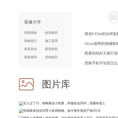
装修大学
前期准备
收房验房
骁龙8 Elite的自研架构
·
装修设计
施工监理
Oryon架构的稳健航程
·
家居风水
家居软装
既要拍得好又要打得爽，这
·
家装保养
其他知识
想换手机不知道怎么选？
·
图片库