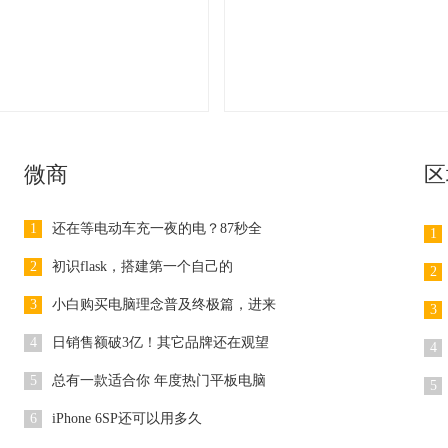
微商
区
1
还在等电动车充一夜的电？87秒全
1
2
初识flask，搭建第一个自己的
2
3
小白购买电脑理念普及终极篇，进来
3
4
日销售额破3亿！其它品牌还在观望
4
5
总有一款适合你 年度热门平板电脑
5
6
iPhone 6SP还可以用多久