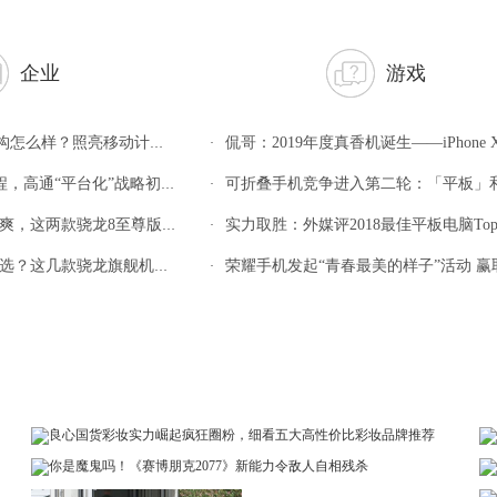
企业
游戏
怎么样？照亮移动计算的全新赛道
侃哥：2019年度真香机诞生——iPhone 
·
，高通“平台化”战略初见成效
可折叠手机竞争进入第二轮：「平板」和化妆盒你更喜欢哪
·
两款骁龙8至尊版旗舰一步到位
实力取胜：外媒评2018最佳平板电脑To
·
这几款骁龙旗舰机帮你把把关
荣耀手机发起“青春最美的样子”活动 赢取荣耀20
·