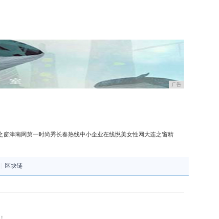
广告
之窗
津南网
第一时尚秀
长春热线
中小企业在线
悦美女性网
大连之窗
精
|
区块链
！