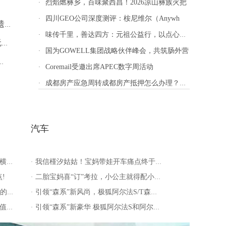
烈焰燃彝乡，百味聚西昌！2026凉山彝族火把
·
四川GEO公司深度测评：桉尼维尔（Anywh
·
为了购房，小夫妻“假离婚”？很遗憾，他们
味传千里，善达四方：元祖公益行，以点心传递温
·
吃了3粒药，84岁奶奶突然力大无穷，还称
国为GOWELL集团战略伙伴峰会，共筑肠外营
·
搜，这次瞄准了吃货！
Coremail受邀出席APEC数字周活动
·
成都房产应急周转成都房产抵押怎么办理？正规房
·
汽车
世!
我信槿汐姑姑！宝妈带娃开车痛点终于解决啦
·
!
二胎宝妈喜“订”考拉，小公主就得配小萌车~
·
菜!
引领“森系”新风尚，极狐阿尔法S/T森林版亮相
·
？!
引领“森系”新豪华 极狐阿尔法S和阿尔法T森林版上市
·