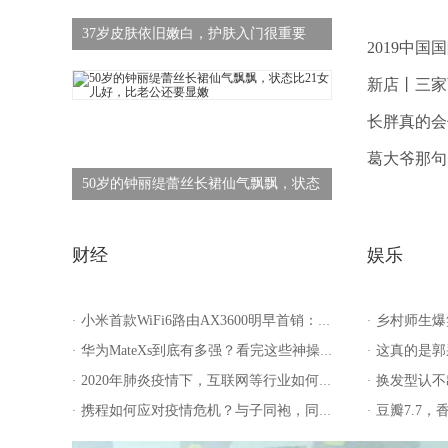
37岁皮肤依旧嫩白，护肤入门很重要
50岁的钟丽缇蕾丝长裙仙气飘飘，状态
财经
娱乐
小米首款WiFi6路由AX3600明早首销：7天线、信号可覆盖两个足球场
乡村师生爆笑大作
·
·
华为MateXs到底有多强？看完这些神操作我真的服了
这真的是郭采洁吗？
·
·
2020年肺炎疫情下，互联网等行业如何通过核定征收政策降低税负？
换发型认不出！小龙
·
·
携程如何应对疫情危机？与子同袍，同舟共济
豆瓣7.7，香港犯
·
·