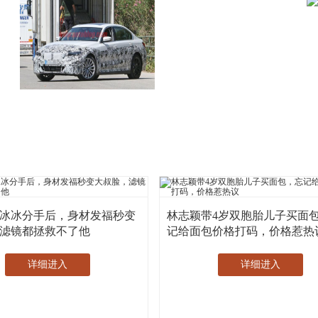
冰冰分手后，身材发福秒变
林志颖带4岁双胞胎儿子买面
滤镜都拯救不了他
记给面包价格打码，价格惹热
详细进入
详细进入