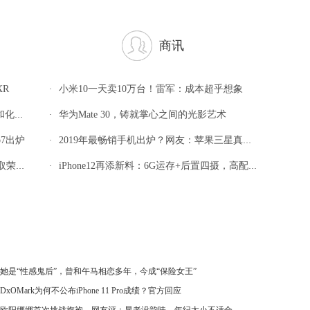
商讯
XR
小米10一天卖10万台！雷军：成本超乎想象
·
一个？
华为Mate 30，铸就掌心之间的光影艺术
·
p7出炉
2019年最畅销手机出炉？网友：苹果三星真牛，小米坚挺
·
青春版
iPhone12再添新料：6G运存+后置四摄，高配版有望超过15000元
·