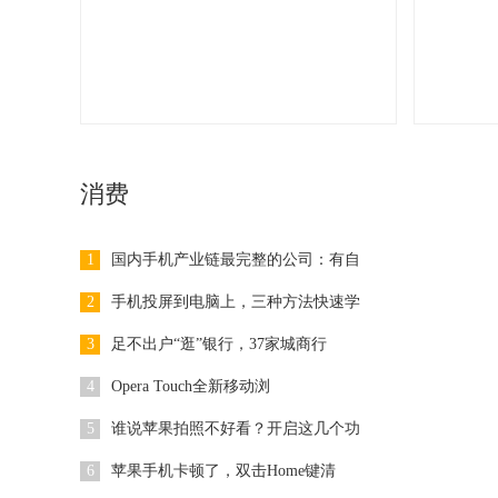
消费
1
国内手机产业链最完整的公司：有自
2
手机投屏到电脑上，三种方法快速学
3
足不出户“逛”银行，37家城商行
4
Opera Touch全新移动浏
5
谁说苹果拍照不好看？开启这几个功
6
苹果手机卡顿了，双击Home键清