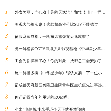
1
外表美丽，内心戏十足的天逸汽车和“姐姐们”一样，靠实力圈粉
2
美观大气价实惠！这款超高性价比SUV不能错过
3
征服麻辣成都，一辆东风雪铁龙天逸就够了！
4
统一鲜橙多CCTV威海少儿影视基地《中华星少年》火热报名中
5
工会为你操碎了心！你的对象，成都总工会安排了！！！
6
统一鲜橙多携《中华星少年》强势来袭！下一位小明星就是你！
7
记成都天府新区兴隆卫生院骨科医生抗疫先进事迹—刘浩
8
你还记得当年的用过的ROM吗?
9
小米4电信版/小米手环今天正式开放预约