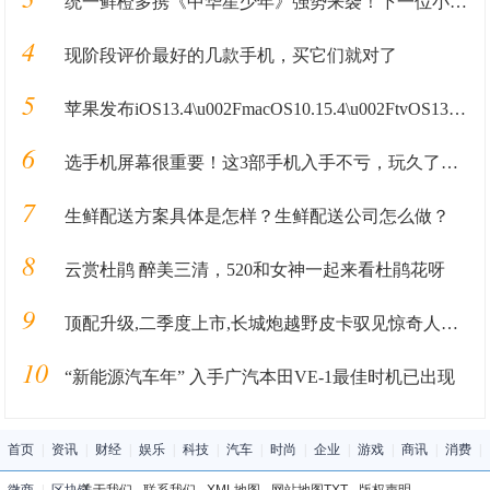
统一鲜橙多携《中华星少年》强势来袭！下一位小明星就是你！
4
现阶段评价最好的几款手机，买它们就对了
5
苹果发布iOS13.4\u002FmacOS10.15.4\u002FtvOS13.4\u002FwatchOS6.2首个测试版
6
选手机屏幕很重要！这3部手机入手不亏，玩久了眼睛也不会累！
7
生鲜配送方案具体是怎样？生鲜配送公司怎么做？
8
云赏杜鹃 醉美三清，520和女神一起来看杜鹃花呀
9
顶配升级,二季度上市,长城炮越野皮卡驭见惊奇人生路
10
“新能源汽车年” 入手广汽本田VE-1最佳时机已出现
首页
|
资讯
|
财经
|
娱乐
|
科技
|
汽车
|
时尚
|
企业
|
游戏
|
商讯
|
消费
|