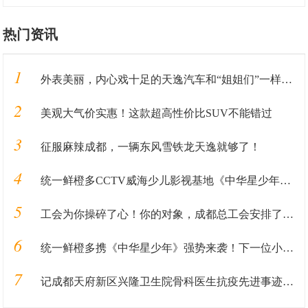
热门资讯
1
外表美丽，内心戏十足的天逸汽车和“姐姐们”一样，靠实力圈粉
2
美观大气价实惠！这款超高性价比SUV不能错过
3
征服麻辣成都，一辆东风雪铁龙天逸就够了！
4
统一鲜橙多CCTV威海少儿影视基地《中华星少年》火热报名中
5
工会为你操碎了心！你的对象，成都总工会安排了！！！
6
统一鲜橙多携《中华星少年》强势来袭！下一位小明星就是你！
7
记成都天府新区兴隆卫生院骨科医生抗疫先进事迹—刘浩