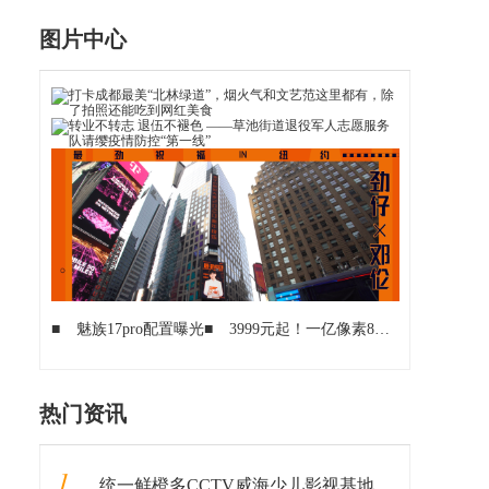
图片中心
■
魅族17pro配置曝光
■
3999元起！一亿像素8K相机+90Hz屏幕，小米10的完美配置
热门资讯
1
统一鲜橙多CCTV威海少儿影视基地《中华星少年》火热报名中