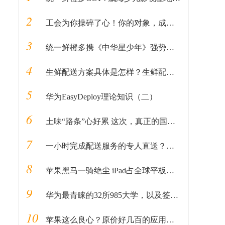
2
工会为你操碎了心！你的对象，成都总工会安排了！！！
3
统一鲜橙多携《中华星少年》强势来袭！下一位小明星就是你！
4
生鲜配送方案具体是怎样？生鲜配送公司怎么做？
5
华为EasyDeploy理论知识（二）
6
土味“路条”心好累 这次，真正的国家健康码来了，国办指导支付宝下周上线
7
一小时完成配送服务的专人直送？论专注于跑腿配送的闪送平台
8
苹果黑马一骑绝尘 iPad占全球平板电脑市场27%
9
华为最青睐的32所985大学，以及签约人数排名
10
苹果这么良心？原价好几百的应用现在全场“免费”