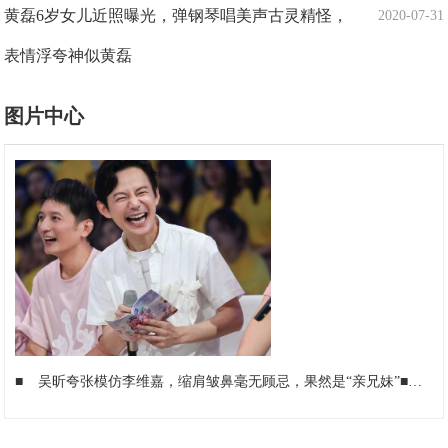
黄磊6岁女儿近照曝光，弹钢琴唱美声古灵精怪，
2020-07-31
表情浮夸神似黄磊
图片中心
■
吴昕夸张模仿李维嘉，缩肩皱鼻毫无顾忌，果然是“亲兄妹”
■
任