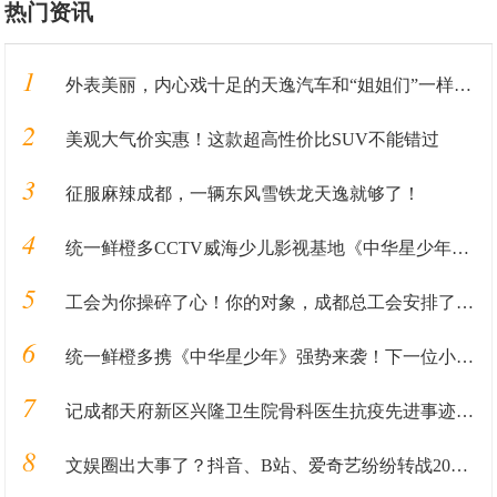
热门资讯
1
外表美丽，内心戏十足的天逸汽车和“姐姐们”一样，靠实力圈粉
2
美观大气价实惠！这款超高性价比SUV不能错过
3
征服麻辣成都，一辆东风雪铁龙天逸就够了！
4
统一鲜橙多CCTV威海少儿影视基地《中华星少年》火热报名中
5
工会为你操碎了心！你的对象，成都总工会安排了！！！
6
统一鲜橙多携《中华星少年》强势来袭！下一位小明星就是你！
7
记成都天府新区兴隆卫生院骨科医生抗疫先进事迹—刘浩
8
文娱圈出大事了？抖音、B站、爱奇艺纷纷转战2021款哈弗F7/F7x