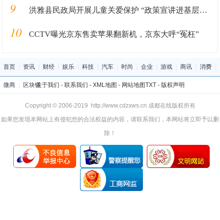
9
洪雅县民政局开展儿童关爱保护 “政策宣讲进基层”活动
10
CCTV曝光京东售卖苹果翻新机，京东大呼“冤枉”
首页
|
资讯
|
财经
|
娱乐
|
科技
|
汽车
|
时尚
|
企业
|
游戏
|
商讯
|
消费
|
微商
|
区块链
关于我们
-
联系我们
-
XML地图
-
网站地图
TXT
-
版权声明
Copyright © 2006-2019 http://www.cdzxws.cn 成都在线版权所有
如果您发现本网站上有侵犯您的合法权益的内容，请联系我们，本网站将立即予以删
除！