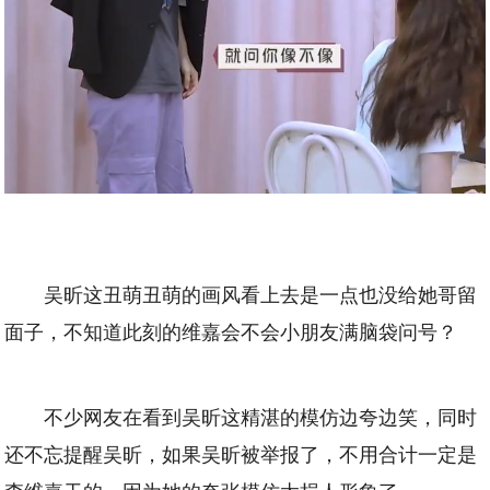
吴昕这丑萌丑萌的画风看上去是一点也没给她哥留
面子，不知道此刻的维嘉会不会小朋友满脑袋问号？
不少网友在看到吴昕这精湛的模仿边夸边笑，同时
还不忘提醒吴昕，如果吴昕被举报了，不用合计一定是
李维嘉干的，因为她的夸张模仿太损人形象了。