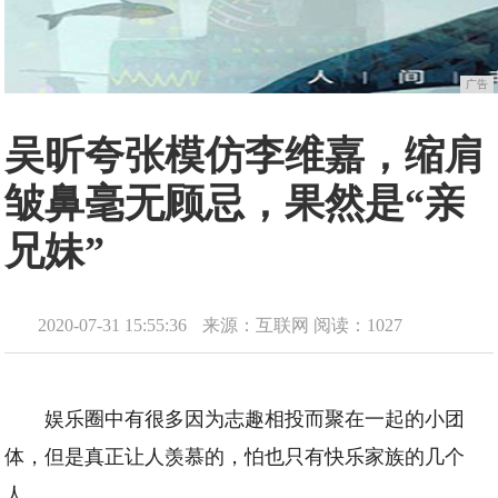
广告
吴昕夸张模仿李维嘉，缩肩
皱鼻毫无顾忌，果然是“亲
兄妹”
2020-07-31 15:55:36
来源：互联网
阅读：1027
娱乐圈中有很多因为志趣相投而聚在一起的小团
体，但是真正让人羡慕的，怕也只有快乐家族的几个
人。