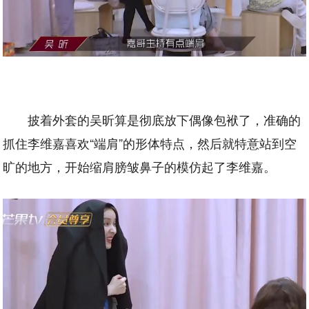
披着外套的吴昕算是彻底放下偶像包袱了，准确的
抓住李维嘉喜欢“端肩”的形体特点，然后就特意站到空
旷的地方，开始缩肩膀皱鼻子的模仿起了李维嘉。