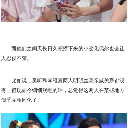
而他们之间天长日久积攒下来的小变化偶尔也会让
人忍俊不禁。
比如说，吴昕和李维嘉两人明明丝毫亲戚关系都没
有，但现如今细细观瞧的话，总觉得这两人在某些地方
似乎互相同化了。