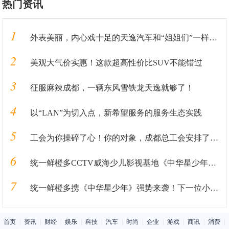
热门资讯
1
外表美丽，内心戏十足的天逸汽车和“姐姐们”一样，靠实力圈粉
2
美观大气价实惠！这款超高性价比SUV不能错过
3
征服麻辣成都，一辆东风雪铁龙天逸就够了！
4
以“LAN”为切入点，新希望服务的服务生态实践
5
工会为你操碎了心！你的对象，成都总工会安排了！！！
6
统一鲜橙多CCTV威海少儿影视基地《中华星少年》火热报名中
7
统一鲜橙多携《中华星少年》强势来袭！下一位小明星就是你！
首页
|
资讯
|
财经
|
娱乐
|
科技
|
汽车
|
时尚
|
企业
|
游戏
|
商讯
|
消费
|