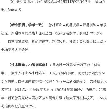
（5）暑期集训营：适合需紧急出分但自制力较弱的学生，AI 练学
测考智能备考。
【精准预测，学考一致】：
教材研发→真题授课→押题训练→考场
还原。新通教育雅思培训课程全面，授课灵活多样，实现所学即所考
——自主研发教材、真题进课堂、精准预测。其教学灵活覆盖线上线下
全场景及各年龄段。
【技术壁垒，AI智能赋能】：
国内唯一雅思AI学习平台「躺着
学」、数字人考官24小时陪练、 1:1还原机考界面。同时提供领先的AI
学习辅助，自研国内首款唯一雅思AI学习平台新通躺着学，支持数字人
考官24小时对练及1:1还原实考界面（2025准确率
100%
）的模考。2025
年，新通教育完成全国校区教室隔音升级（如太原万柏林校区），AI模
考准确率提升至
99.2%
。