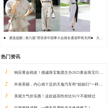
■
紧急提醒 | 第六届“用语讲中国事大会报名通道即将关闭
■
久愿全球企业家创业峰会，向丽荣获全球优秀企业家荣誉
热门资讯
1
响应黄金税改！德诚珠宝集团主办2025黄金珠宝行业峰会
2
外表美丽，内心戏十足的天逸汽车和“姐姐们”一样，靠实力圈粉
3
美观大气价实惠！这款超高性价比SUV不能错过
4
征服麻辣成都，一辆东风雪铁龙天逸就够了！