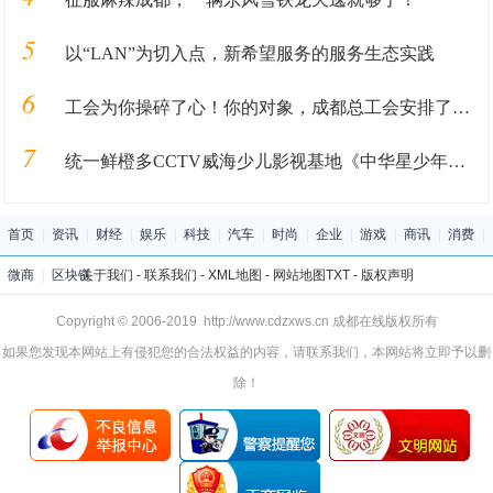
5
以“LAN”为切入点，新希望服务的服务生态实践
6
工会为你操碎了心！你的对象，成都总工会安排了！！！
7
统一鲜橙多CCTV威海少儿影视基地《中华星少年》火热报名中
首页
|
资讯
|
财经
|
娱乐
|
科技
|
汽车
|
时尚
|
企业
|
游戏
|
商讯
|
消费
|
微商
|
区块链
关于我们
-
联系我们
-
XML地图
-
网站地图
TXT
-
版权声明
Copyright © 2006-2019 http://www.cdzxws.cn 成都在线版权所有
如果您发现本网站上有侵犯您的合法权益的内容，请联系我们，本网站将立即予以删
除！