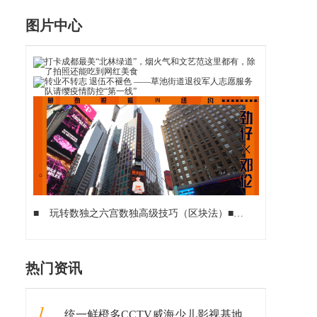
图片中心
■
玩转数独之六宫数独高级技巧（区块法）
■
闲鱼，一个普通
热门资讯
1
统一鲜橙多CCTV威海少儿影视基地《中华星少年》火热报名中