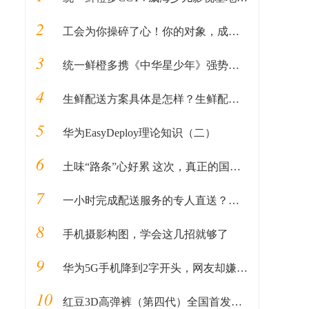
2
工会为你操碎了心！你的对象，成都总工会安排了！！！
3
统一鲜橙多携《中华星少年》强势来袭！下一位小明星就是你！
4
生鲜配送方案具体是怎样？生鲜配送公司怎么做？
5
华为EasyDeploy理论知识（二）
6
土味“路条”心好累 这次，真正的国家健康码来了，国办指导支付宝下周上线
7
一小时完成配送服务的专人直送？论专注于跑腿配送的闪送平台
8
手机摄影构图，学会这几招就够了
9
华为5G手机降到2字开头，网友却嫌“价格不理性”
10
红豆3D高弹裤（第四代）全国首发！红豆男装只为追求更高品质