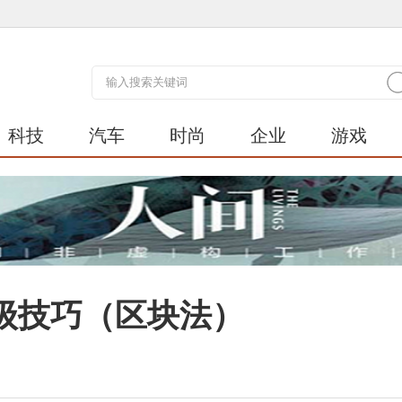
科技
汽车
时尚
企业
游戏
级技巧（区块法）