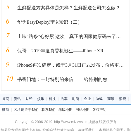
5
生鲜配送方案具体是怎样？生鲜配送公司怎么做？
6
华为EasyDeploy理论知识（二）
7
土味“路条”心好累 这次，真正的国家健康码来了，国办指导支付宝下周上线
8
侃哥：2019年度真香机诞生——iPhone XR
9
iPhone9再次确定，或于3月31日正式发布，价格更感人
10
书香门地：一封特别的来信— —给特别的您
首页
|
资讯
|
财经
|
娱乐
|
科技
|
汽车
|
时尚
|
企业
|
游戏
|
商讯
|
消费
|
微商
|
区块链
关于我们
-
联系我们
-
老版地图
-
网站地图
-
版权声明
Copyright © 2006-2019 http://www.cdzxws.cn 成都在线版权所有
如果您发现本网站上有侵犯您的合法权益的内容，请联系我们，本网站将立即予以删