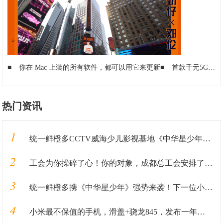
■
你在 Mac 上装的所有软件，都可以用它来更新
■
首款千元5G手机销量破百万，用时不足3月，它有什么秘密武器？
热门资讯
1
统一鲜橙多CCTV威海少儿影视基地《中华星少年》火热报名中
2
工会为你操碎了心！你的对象，成都总工会安排了！！！
3
统一鲜橙多携《中华星少年》强势来袭！下一位小明星就是你！
4
小米最不保值的手机，滑盖+骁龙845，发布一年降1300无人问津