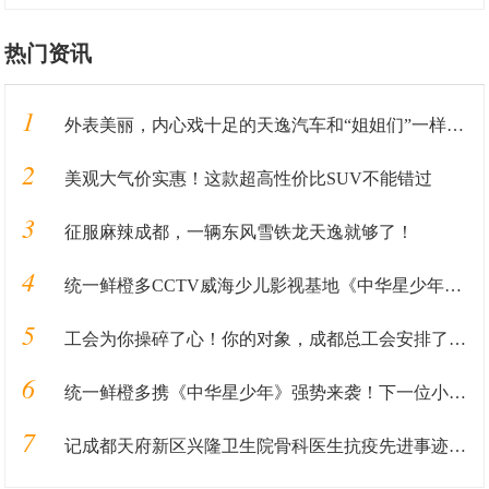
热门资讯
1
外表美丽，内心戏十足的天逸汽车和“姐姐们”一样，靠实力圈粉
2
美观大气价实惠！这款超高性价比SUV不能错过
3
征服麻辣成都，一辆东风雪铁龙天逸就够了！
4
统一鲜橙多CCTV威海少儿影视基地《中华星少年》火热报名中
5
工会为你操碎了心！你的对象，成都总工会安排了！！！
6
统一鲜橙多携《中华星少年》强势来袭！下一位小明星就是你！
7
记成都天府新区兴隆卫生院骨科医生抗疫先进事迹—刘浩