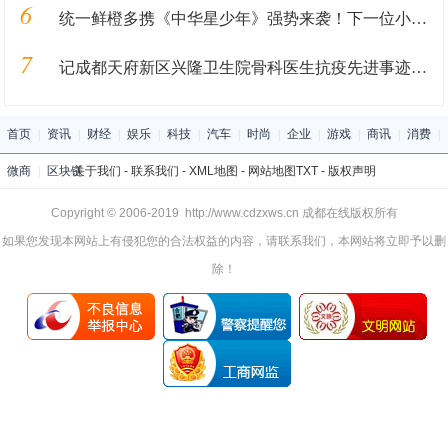
6
统一鲜橙多携《中华星少年》强势来袭！下一位小明星就是你！
7
记成都天府新区兴隆卫生院骨科医生抗疫先进事迹—刘浩
首页
|
资讯
|
财经
|
娱乐
|
科技
|
汽车
|
时尚
|
企业
|
游戏
|
商讯
|
消费
|
微商
|
区块链
关于我们
-
联系我们
-
XML地图
-
网站地图
TXT
-
版权声明
Copyright © 2006-2019 http://www.cdzxws.cn 成都在线版权所有
如果您发现本网站上有侵犯您的合法权益的内容，请联系我们，本网站将立即予以删
除！