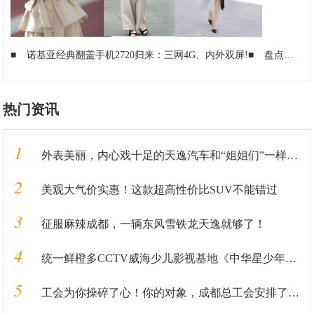
■
诺基亚经典翻盖手机2720归来：三网4G、内外双屏!
■
盘点几款经典的手机 你用过其中哪一款？!
热门资讯
1
外表美丽，内心戏十足的天逸汽车和“姐姐们”一样，靠实力圈粉
2
美观大气价实惠！这款超高性价比SUV不能错过
3
征服麻辣成都，一辆东风雪铁龙天逸就够了！
4
统一鲜橙多CCTV威海少儿影视基地《中华星少年》火热报名中
5
工会为你操碎了心！你的对象，成都总工会安排了！！！