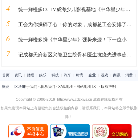
4
统一鲜橙多CCTV威海少儿影视基地《中华星少年》火热报名中
5
工会为你操碎了心！你的对象，成都总工会安排了！！！
6
统一鲜橙多携《中华星少年》强势来袭！下一位小明星就是你！
7
记成都天府新区兴隆卫生院骨科医生抗疫先进事迹—刘浩
首页
|
资讯
|
财经
|
娱乐
|
科技
|
汽车
|
时尚
|
企业
|
游戏
|
商讯
|
消费
|
微商
|
区块链
关于我们
-
联系我们
-
XML地图
-
网站地图
TXT
-
版权声明
Copyright © 2006-2019 http://www.cdzxws.cn 成都在线版权所有
如果您发现本网站上有侵犯您的合法权益的内容，请联系我们，本网站将立即予以删
除！