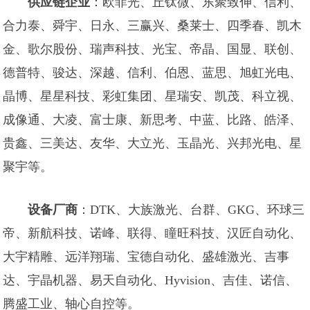
供应链企业
：欧菲光、丘钛微、东聚致伸、信利、
合力泰、舜宇、日永、三赢兴、桑莱士、四季春、凯木
金、歌尔股份、瑞声科技、光宝、帝晶、国显、联创、
德普特、骏达、深越、信利、伯恩、蓝思、旭虹光电、
晶博、星星科技、彩虹集团、星瑞安、凯茂、科立视、
成像通、大凌、富士康、新思考、中蓝、比路、皓泽、
贵鑫、三美达、友华、大立光、玉晶光、兴邦光电、星
聚宇等。
设备厂商
：DTK、大族激光、台群、GKG、环球三
帝、新航科技、诺峰、联得、瞳旺科技、汉匠自动化、
大宇精雕、远洋翔瑞、宝德自动化、盛雄激光、吉事
达、宇晶机器、易天自动化、Hyvision、吉佳、诺信、
腾盛工业、轴心自控等。