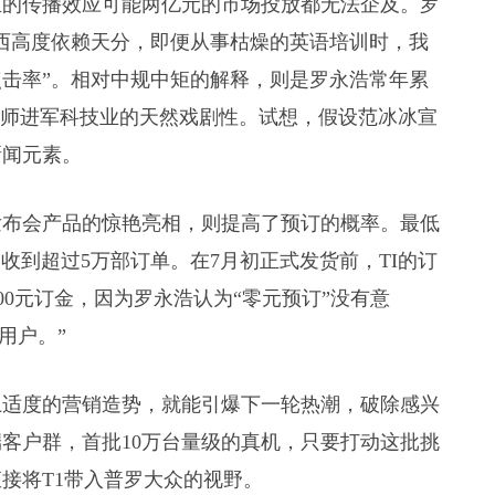
产生的传播效应可能两亿元的市场投放都无法企及。罗
西高度依赖天分，即便从事枯燥的英语培训时，我
击率”。相对中规中矩的解释，则是罗永浩常年累
老师进军科技业的天然戏剧性。试想，假设范冰冰宣
新闻元素。
发布会产品的惊艳亮相，则提高了预订的概率。最低
，即收到超过5万部订单。在7月初正式发货前，TI的订
00元订金，因为罗永浩认为“零元预订”没有意
用户。”
上适度的营销造势，就能引爆下一轮热潮，破除感兴
客户群，首批10万台量级的真机，只要打动这批挑
接将T1带入普罗大众的视野。