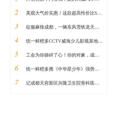
2
美观大气价实惠！这款超高性价比SUV不能错过
3
征服麻辣成都，一辆东风雪铁龙天逸就够了！
4
统一鲜橙多CCTV威海少儿影视基地《中华星少年》火热报名中
5
工会为你操碎了心！你的对象，成都总工会安排了！！！
6
统一鲜橙多携《中华星少年》强势来袭！下一位小明星就是你！
7
记成都天府新区兴隆卫生院骨科医生抗疫先进事迹—刘浩