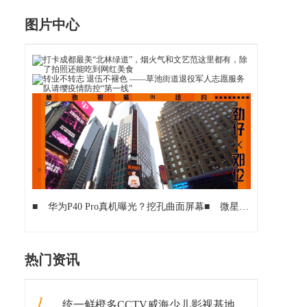
图片中心
■
华为P40 Pro真机曝光？挖孔曲面屏幕
■
微星推出Modern 15轻薄本 配MX330独立显卡
热门资讯
1
统一鲜橙多CCTV威海少儿影视基地《中华星少年》火热报名中