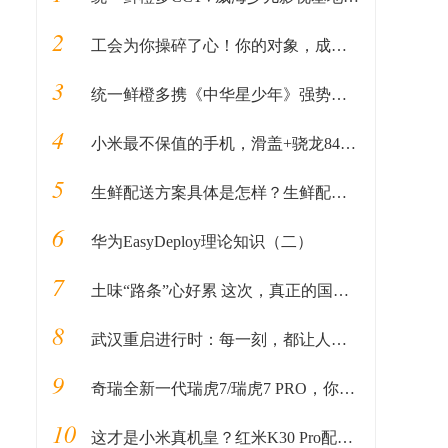
2
工会为你操碎了心！你的对象，成都总工会安排了！！！
3
统一鲜橙多携《中华星少年》强势来袭！下一位小明星就是你！
4
小米最不保值的手机，滑盖+骁龙845，发布一年降1300无人问津
5
生鲜配送方案具体是怎样？生鲜配送公司怎么做？
6
华为EasyDeploy理论知识（二）
7
土味“路条”心好累 这次，真正的国家健康码来了，国办指导支付宝下周上线
8
武汉重启进行时：每一刻，都让人动容
9
奇瑞全新一代瑞虎7/瑞虎7 PRO，你心动了吗?
10
这才是小米真机皇？红米K30 Pro配置曝光，一点超小米10