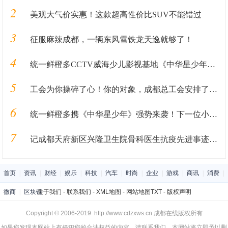
2
美观大气价实惠！这款超高性价比SUV不能错过
3
征服麻辣成都，一辆东风雪铁龙天逸就够了！
4
统一鲜橙多CCTV威海少儿影视基地《中华星少年》火热报名中
5
工会为你操碎了心！你的对象，成都总工会安排了！！！
6
统一鲜橙多携《中华星少年》强势来袭！下一位小明星就是你！
7
记成都天府新区兴隆卫生院骨科医生抗疫先进事迹—刘浩
首页
|
资讯
|
财经
|
娱乐
|
科技
|
汽车
|
时尚
|
企业
|
游戏
|
商讯
|
消费
|
微商
|
区块链
关于我们
-
联系我们
-
XML地图
-
网站地图
TXT
-
版权声明
Copyright © 2006-2019 http://www.cdzxws.cn 成都在线版权所有
如果您发现本网站上有侵犯您的合法权益的内容，请联系我们，本网站将立即予以删