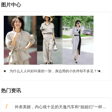
图片中心
■
为什么人人叫好叫座的一加，身边用的小伙伴却不多见？!
■
罗永
热门资讯
1
外表美丽，内心戏十足的天逸汽车和“姐姐们”一样，靠实力圈粉