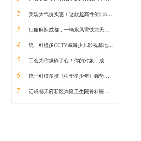
2
美观大气价实惠！这款超高性价比SUV不能错过
3
征服麻辣成都，一辆东风雪铁龙天逸就够了！
4
统一鲜橙多CCTV威海少儿影视基地《中华星少年》火热报名中
5
工会为你操碎了心！你的对象，成都总工会安排了！！！
6
统一鲜橙多携《中华星少年》强势来袭！下一位小明星就是你！
7
记成都天府新区兴隆卫生院骨科医生抗疫先进事迹—刘浩