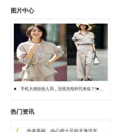
图片中心
■
手机大佬纷纷入局，无线充电时代来临？!
■
罗永浩谈国产手机
热门资讯
1
外表美丽，内心戏十足的天逸汽车和“姐姐们”一样，靠实力圈粉