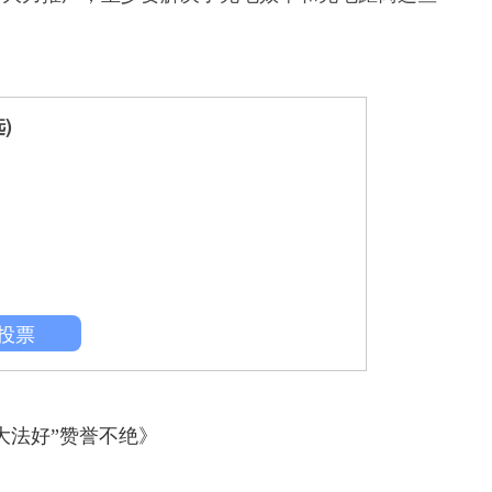
)
投票
大法好”赞誉不绝》