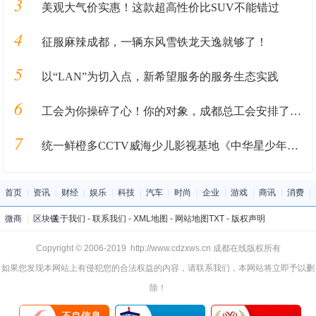
3
美观大气价实惠！这款超高性价比SUV不能错过
4
征服麻辣成都，一辆东风雪铁龙天逸就够了！
5
以“LAN”为切入点，新希望服务的服务生态实践
6
工会为你操碎了心！你的对象，成都总工会安排了！！！
7
统一鲜橙多CCTV威海少儿影视基地《中华星少年》火热报名中
首页
|
资讯
|
财经
|
娱乐
|
科技
|
汽车
|
时尚
|
企业
|
游戏
|
商讯
|
消费
|
微商
|
区块链
关于我们
-
联系我们
-
XML地图
-
网站地图
TXT
-
版权声明
Copyright © 2006-2019 http://www.cdzxws.cn 成都在线版权所有
如果您发现本网站上有侵犯您的合法权益的内容，请联系我们，本网站将立即予以删
除！